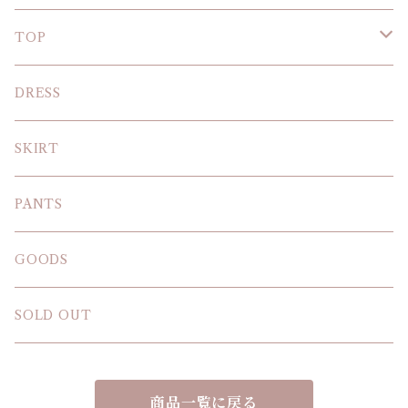
TOP
KNIT
DRESS
BLOUSE
SKIRT
T-SHIRT
PANTS
SWEAT SHIRT
GOODS
SOLD OUT
商品一覧に戻る