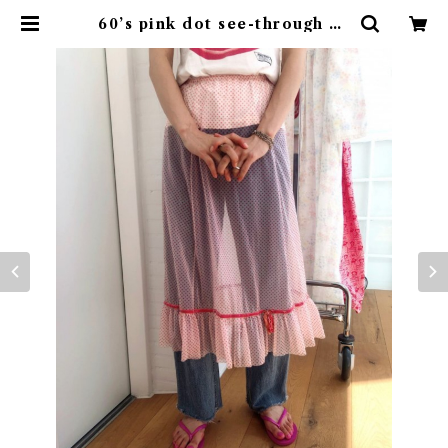
60’s pink dot see-through ha
lf slip | rufflemaltese