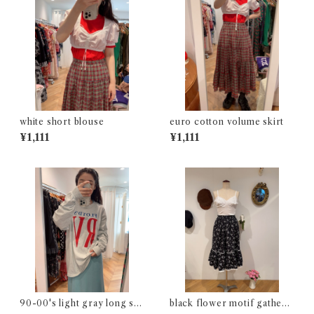
white short blouse
euro cotton volume skirt
¥1,111
¥1,111
90-00's light gray long sle
black flower motif gathere
eve t-shirt
d skirt