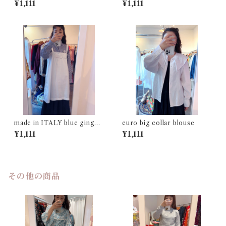
¥1,111
¥1,111
made in ITALY blue gingha
euro big collar blouse
m check shirt
¥1,111
¥1,111
その他の商品