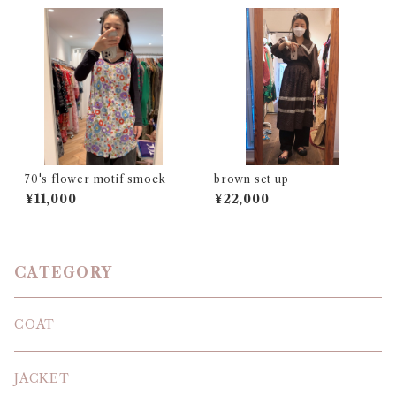
70's flower motif smock
brown set up
¥11,000
¥22,000
CATEGORY
COAT
JACKET