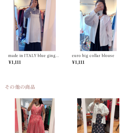
made in ITALY blue gingha
euro big collar blouse
m check shirt
¥1,111
¥1,111
その他の商品