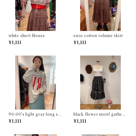
white short blouse
euro cotton volume skirt
¥1,111
¥1,111
90-00's light gray long sle
black flower motif gathere
eve t-shirt
d skirt
¥1,111
¥1,111