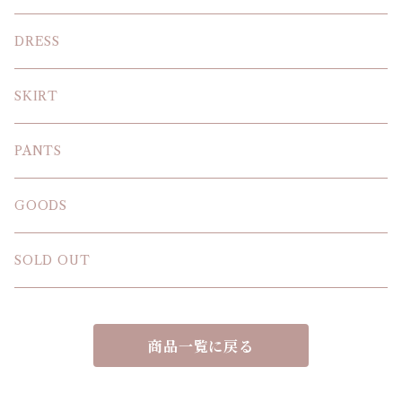
KNIT
DRESS
BLOUSE
SKIRT
T-SHIRT
PANTS
SWEAT SHIRT
GOODS
SOLD OUT
商品一覧に戻る