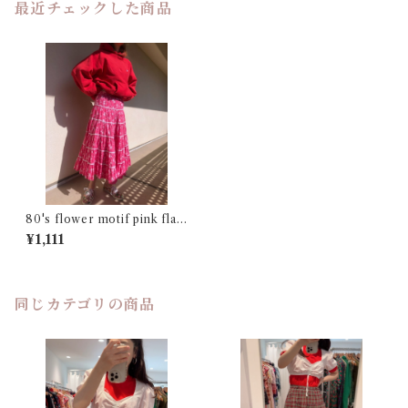
最近チェックした商品
80's flower motif pink flar
e skirt
¥1,111
同じカテゴリの商品