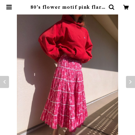
80's flower motif pink flare
skirt | rufflemaltese