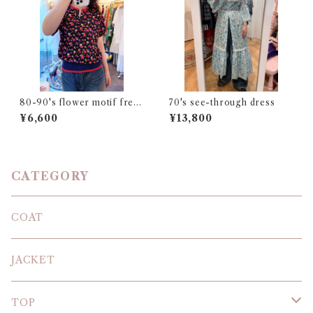
80-90's flower motif fren
70's see-through dress
ch sleeve top
¥6,600
¥13,800
CATEGORY
COAT
JACKET
TOP