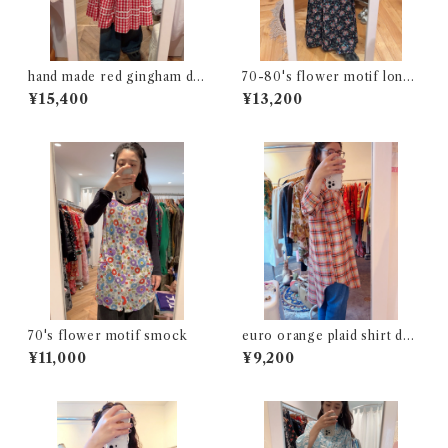
hand made red gingham dr
70-80's flower motif long
ess
skirt
¥15,400
¥13,200
70's flower motif smock
euro orange plaid shirt dre
ss
¥11,000
¥9,200