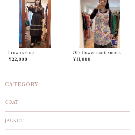
brown set up
70's flower motif smock
¥22,000
¥11,000
CATEGORY
COAT
JACKET