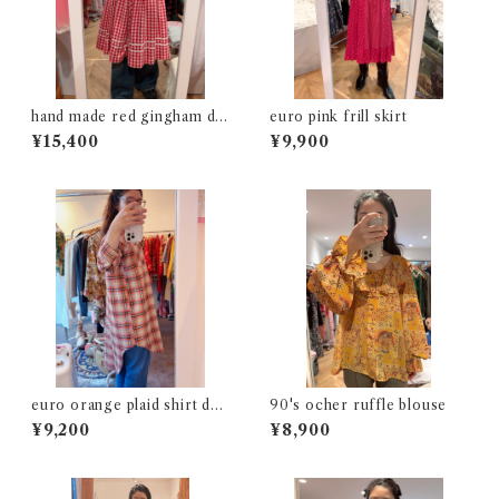
hand made red gingham dr
euro pink frill skirt
ess
¥15,400
¥9,900
euro orange plaid shirt dre
90's ocher ruffle blouse
ss
¥9,200
¥8,900