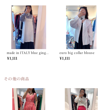
made in ITALY blue gingha
euro big collar blouse
m check shirt
¥1,111
¥1,111
その他の商品