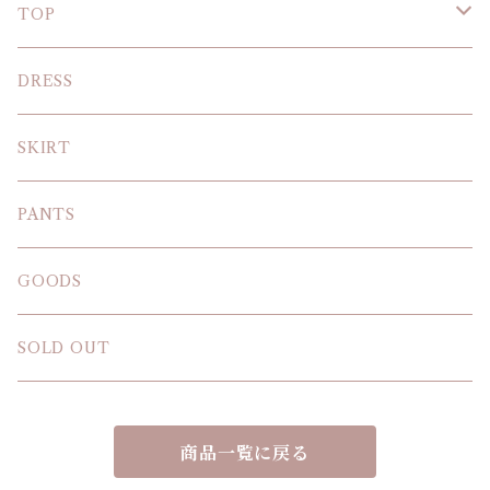
TOP
KNIT
DRESS
BLOUSE
SKIRT
T-SHIRT
PANTS
SWEAT SHIRT
GOODS
SOLD OUT
商品一覧に戻る