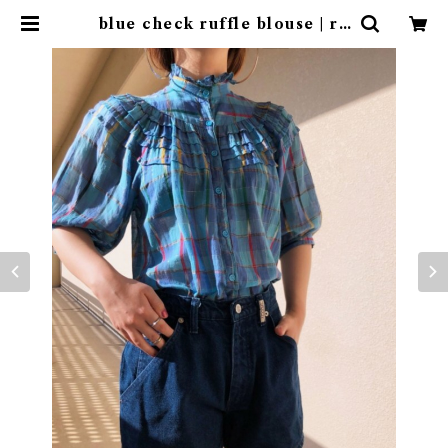
blue check ruffle blouse | ru
fflemaltese