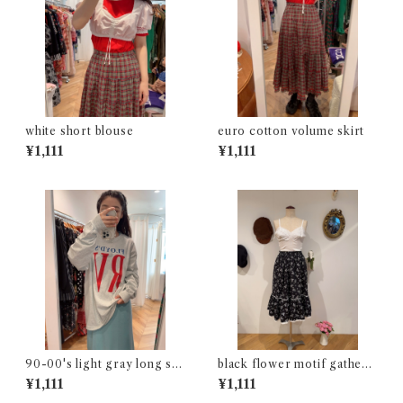
white short blouse
euro cotton volume skirt
¥1,111
¥1,111
90-00's light gray long sle
black flower motif gathere
eve t-shirt
d skirt
¥1,111
¥1,111