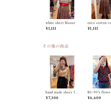
white short blouse
euro cotton v
skirt
¥1,111
¥1,111
その他の商品
hand made sheer fri
80-90's flowe
ll top
if french slee
¥7,300
¥6,600