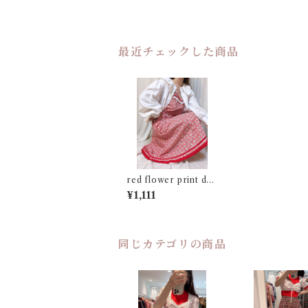
最近チェックした商品
red flower print dre
ss
¥1,111
同じカテゴリの商品