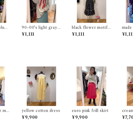
olume
90-00's light gray l
black flower motif
made 
ong sleeve t-shirt
gathered skirt
gingh
¥1,111
¥1,111
¥1,11
r mot
yellow cotton dress
euro pink frill skirt
cream 
ve top
ouse
¥9,900
¥9,900
¥7,7