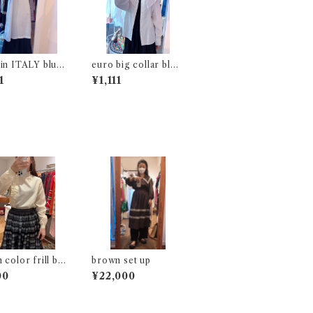
in ITALY blue
euro big collar blou
am check shirt
se
1
¥1,111
color frill bl
brown set up
00
¥22,000