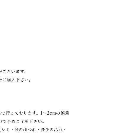
がございます。
上ご購入下さい。
業で行っております。1～2cmの誤差
ので予めご了承下さい。
（シミ・糸のほつれ・多少の汚れ・