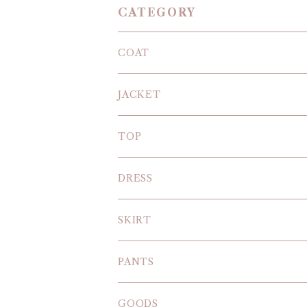
CATEGORY
COAT
JACKET
TOP
KNIT
DRESS
BLOUSE
SKIRT
T-SHIRT
PANTS
SWEAT SHIRT
GOODS