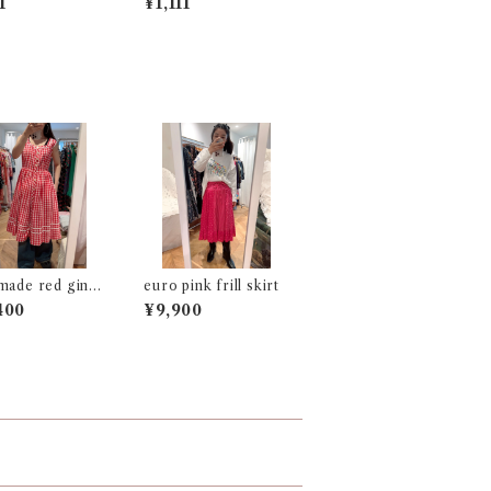
1
¥1,111
made red ging
euro pink frill skirt
ress
400
¥9,900