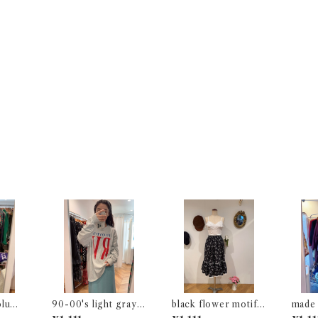
olume
90-00's light gray l
black flower motif
made 
ong sleeve t-shirt
gathered skirt
gingh