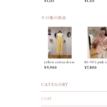
¥1,111
¥1,111
その他の商品
yellow cotton dress
80-90's pink s
blouse
¥9,900
¥7,800
CATEGORY
COAT