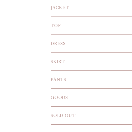
JACKET
TOP
KNIT
DRESS
BLOUSE
SKIRT
T-SHIRT
PANTS
SWEAT SHIRT
GOODS
SOLD OUT