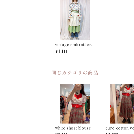
vintage embroidery
apron
¥1,111
同じカテゴリの商品
white short blouse
euro cotton v
skirt