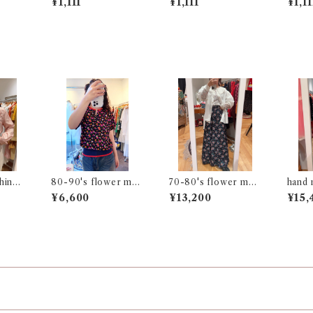
¥1,111
¥1,111
¥1,11
hiny
80-90's flower mot
70-80's flower moti
hand 
if french sleeve top
f long skirt
ham d
¥6,600
¥13,200
¥15,