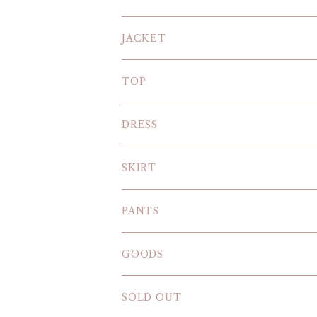
JACKET
TOP
KNIT
DRESS
BLOUSE
SKIRT
T-SHIRT
PANTS
SWEAT SHIRT
GOODS
SOLD OUT