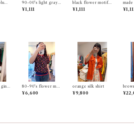
olume
90-00's light gray l
black flower motif
made 
ong sleeve t-shirt
gathered skirt
gingh
¥1,111
¥1,111
¥1,11
 ging
80-90's flower mot
orange silk shirt
brown
if french sleeve top
¥6,600
¥9,800
¥22,