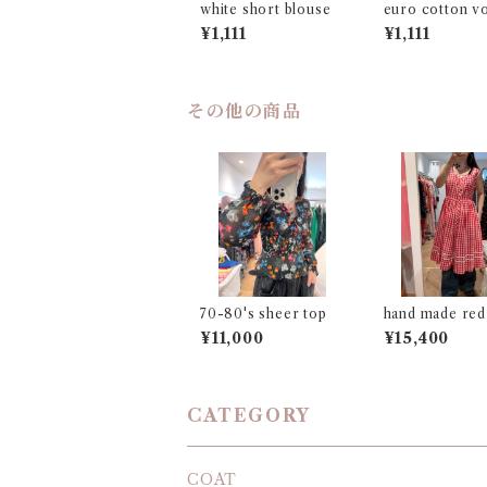
white short blouse
euro cotton v
skirt
¥1,111
¥1,111
その他の商品
70-80's sheer top
hand made red
ham dress
¥11,000
¥15,400
CATEGORY
COAT