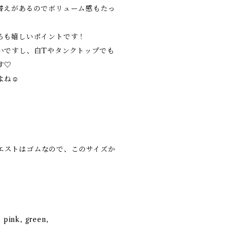
替えがあるのでボリューム感もたっ
ろも嬉しいポイントです！
いですし、白Tやタンクトップでも
す♡
よね☺
（ウエストはゴムなので、このサイズか
, pink, green,