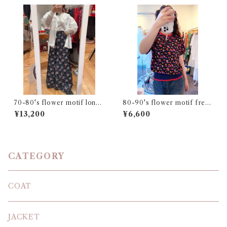
70-80's flower motif long
80-90's flower motif fren
skirt
ch sleeve top
¥13,200
¥6,600
CATEGORY
COAT
JACKET