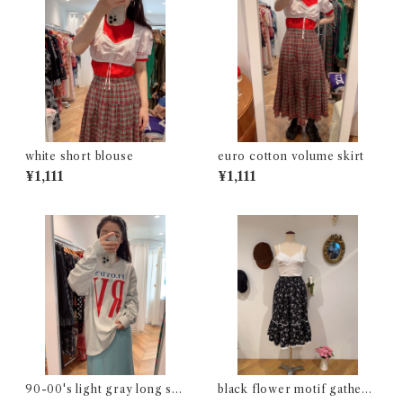
white short blouse
euro cotton volume skirt
¥1,111
¥1,111
90-00's light gray long sle
black flower motif gathere
eve t-shirt
d skirt