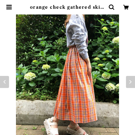
orange check gathered skirt
| rufflemaltese