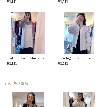
¥1,111
¥1,111
made in ITALY blue gingha
euro big collar blouse
m check shirt
¥1,111
¥1,111
その他の商品