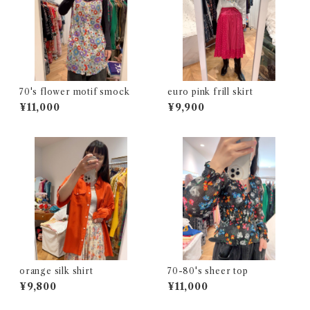
70's flower motif smock
euro pink frill skirt
¥11,000
¥9,900
orange silk shirt
70-80's sheer top
¥9,800
¥11,000