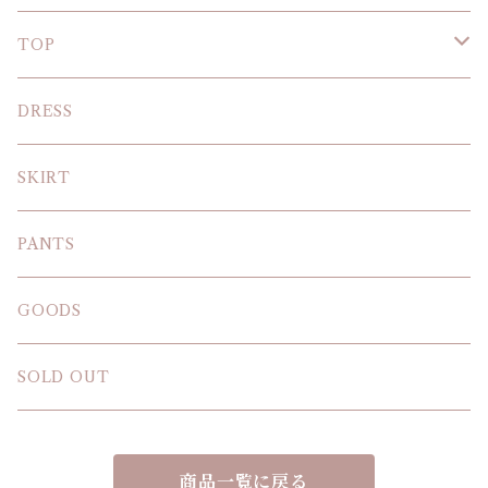
TOP
KNIT
DRESS
BLOUSE
SKIRT
T-SHIRT
PANTS
SWEAT SHIRT
GOODS
SOLD OUT
商品一覧に戻る