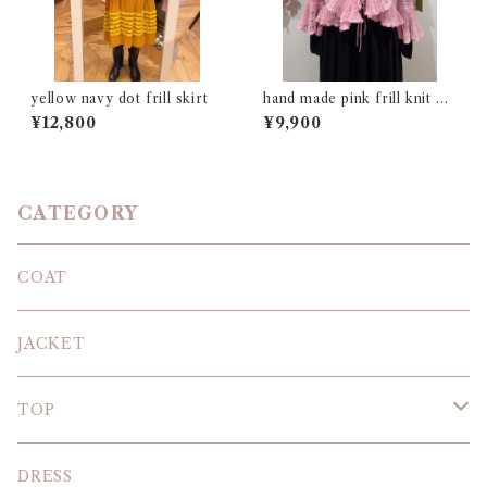
yellow navy dot frill skirt
hand made pink frill knit ca
rdigan
¥12,800
¥9,900
CATEGORY
COAT
JACKET
TOP
KNIT
DRESS