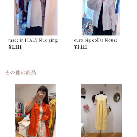
made in ITALY blue gingha
euro big collar blouse
m check shirt
¥1,111
¥1,111
その他の商品