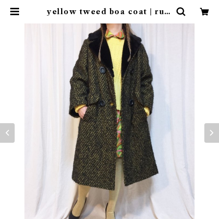
yellow tweed boa coat | ruff
lemaltese