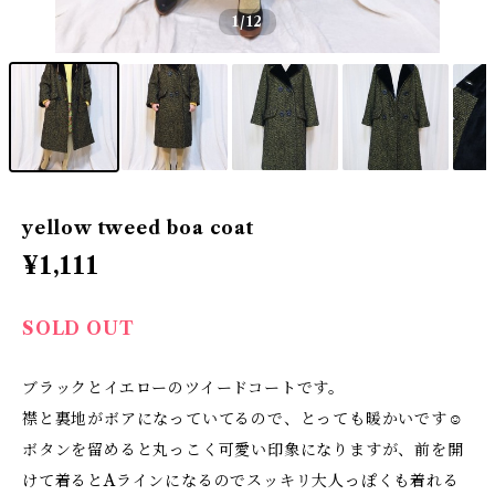
1
/12
yellow tweed boa coat
¥1,111
SOLD OUT
ブラックとイエローのツイードコートです。
襟と裏地がボアになっていてるので、とっても暖かいです☺
ボタンを留めると丸っこく可愛い印象になりますが、前を開
けて着るとAラインになるのでスッキリ大人っぽくも着れる