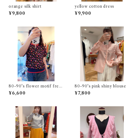
orange silk shirt
yellow cotton dress
¥9,800
¥9,900
80-90's flower motif fren
80-90's pink shiny blouse
ch sleeve top
¥6,600
¥7,800