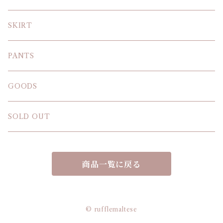
BLOUSE
SKIRT
T-SHIRT
PANTS
SWEAT SHIRT
GOODS
SOLD OUT
商品一覧に戻る
© rufflemaltese