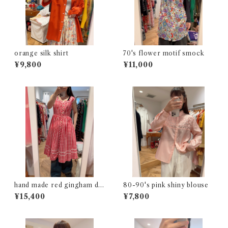
orange silk shirt
70's flower motif smock
¥9,800
¥11,000
hand made red gingham dr
80-90's pink shiny blouse
ess
¥15,400
¥7,800