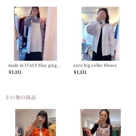
made in ITALY blue gingha
euro big collar blouse
m check shirt
¥1,111
¥1,111
その他の商品