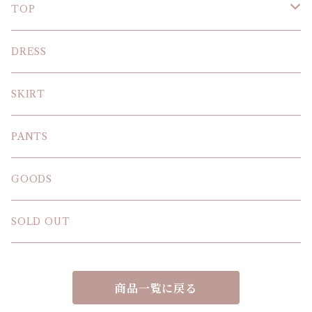
TOP
KNIT
DRESS
BLOUSE
SKIRT
T-SHIRT
PANTS
SWEAT SHIRT
GOODS
SOLD OUT
商品一覧に戻る