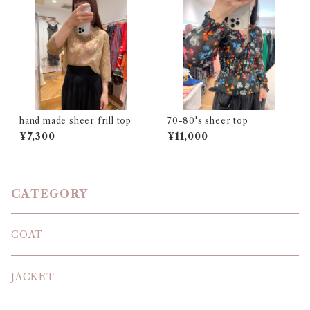
hand made sheer frill top
70-80's sheer top
¥7,300
¥11,000
CATEGORY
COAT
JACKET