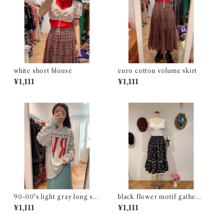
white short blouse
euro cotton volume skirt
¥1,111
¥1,111
90-00's light gray long sle
black flower motif gathere
eve t-shirt
d skirt
¥1,111
¥1,111