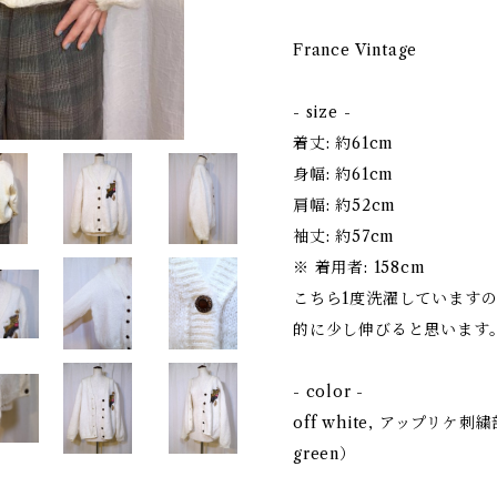
France Vintage
- size -
着丈: 約61cm
身幅: 約61cm
肩幅: 約52cm
袖丈: 約57cm
※ 着用者: 158cm
こちら1度洗濯しています
的に少し伸びると思います
- color -
off white, アップリケ刺繍部分
green）