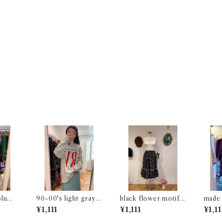
olume
90-00's light gray l
black flower motif
made 
ong sleeve t-shirt
gathered skirt
gingh
¥1,111
¥1,111
¥1,11