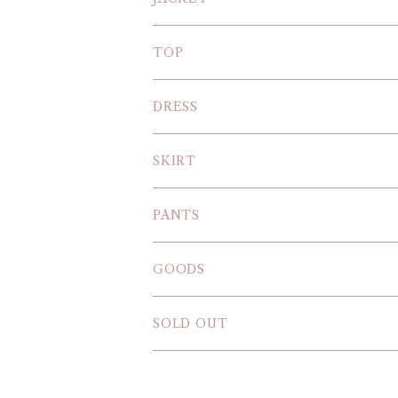
TOP
KNIT
DRESS
BLOUSE
SKIRT
T-SHIRT
PANTS
SWEAT SHIRT
GOODS
SOLD OUT