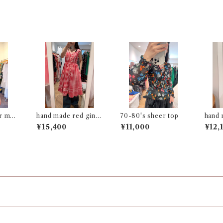
r mot
hand made red ging
70-80's sheer top
hand 
ve top
ham dress
otif 
¥15,400
¥11,000
¥12,
s