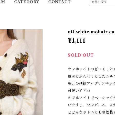
AM
CATEGORY
CONTACT
off white mohair c
¥1,111
SOLD OUT
オフホワイトのざっくりと
色味とふんわりとしたシル
胸元の刺繍アップリケやボ
可愛いです☺
オフホワイトでベーシック
いですし、ワンピース、ス
どどんなボトムとも相性抜