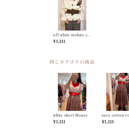
off white mohair ca
rdigan
¥1,111
同じカテゴリの商品
white short blouse
euro cotton v
skirt
¥1,111
¥1,111