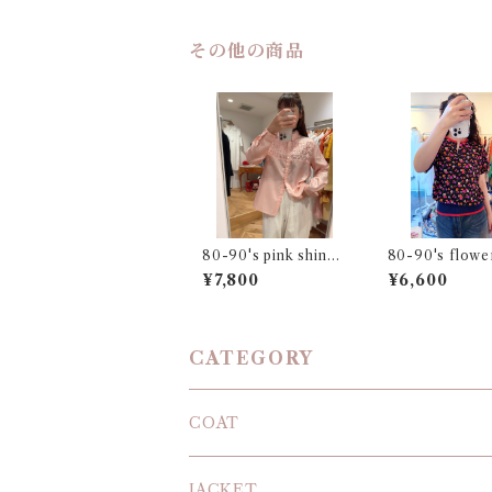
その他の商品
80-90's pink shiny
80-90's flowe
blouse
if french slee
¥7,800
¥6,600
CATEGORY
COAT
JACKET