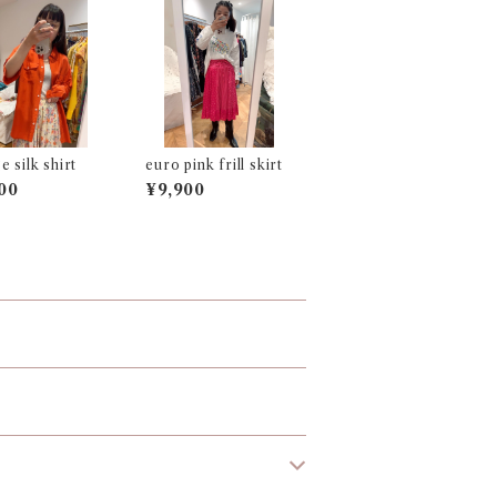
e silk shirt
euro pink frill skirt
00
¥9,900