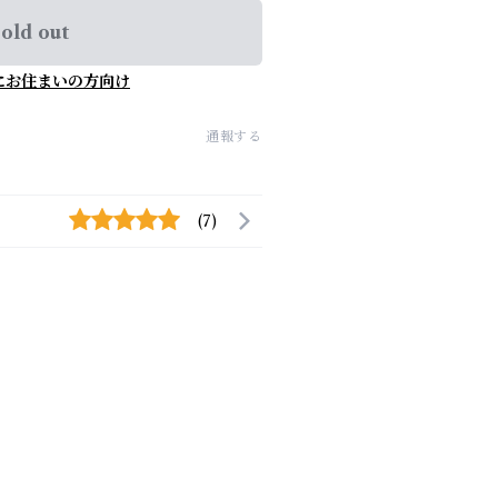
old out
にお住まいの方向け
通報する
(7)