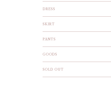
KNIT
DRESS
BLOUSE
SKIRT
T-SHIRT
PANTS
SWEAT SHIRT
GOODS
SOLD OUT