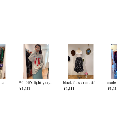
olume
90-00's light gray l
black flower motif
made 
ong sleeve t-shirt
gathered skirt
gingh
¥1,111
¥1,111
¥1,11