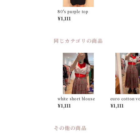
80's purple top
¥1,111
同じカテゴリの商品
white short blouse
euro cotton v
skirt
¥1,111
¥1,111
その他の商品