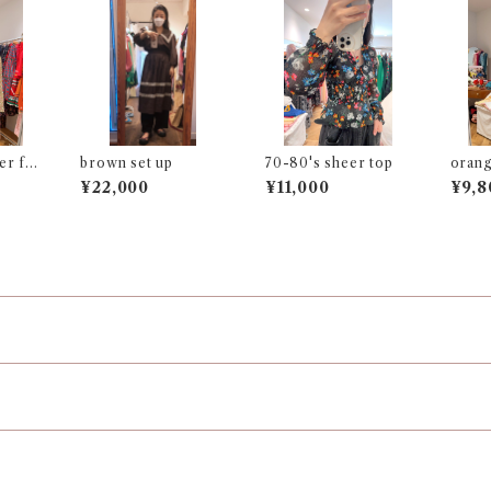
r fri
brown set up
70-80's sheer top
orang
¥22,000
¥11,000
¥9,8