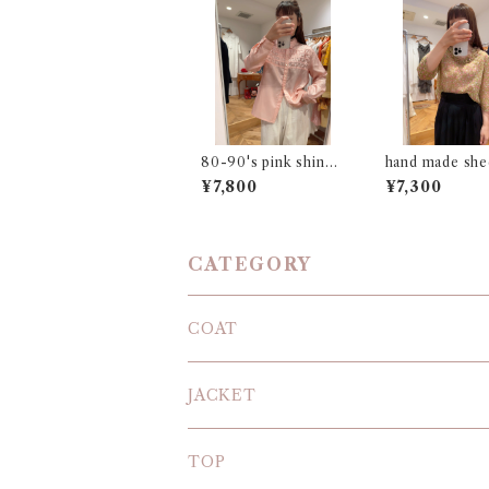
80-90's pink shiny
hand made shee
blouse
ll top
¥7,800
¥7,300
CATEGORY
COAT
JACKET
TOP