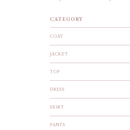
CATEGORY
COAT
JACKET
TOP
KNIT
DRESS
BLOUSE
SKIRT
T-SHIRT
PANTS