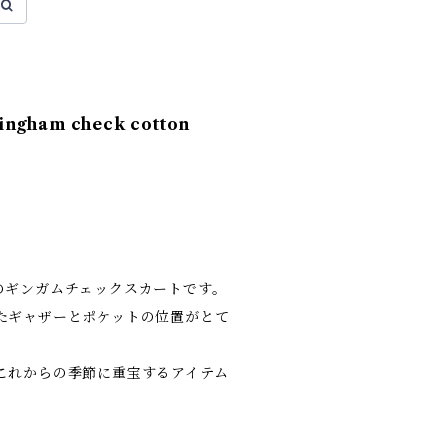
gingham check cotton
のギンガムチェックスカートです。
たギャザーとポケットの位置がとて
これからの季節に重宝するアイテム