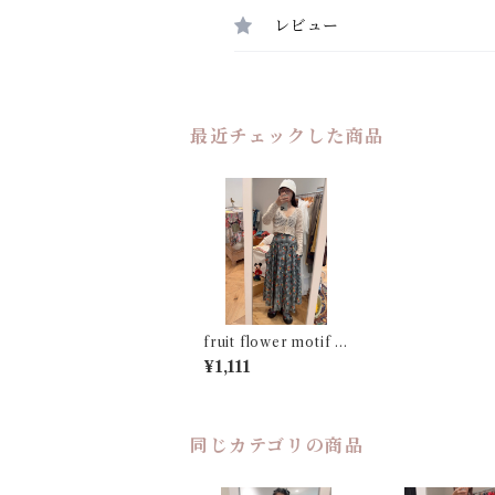
レビュー
最近チェックした商品
fruit flower motif gi
ngham check cotton
¥1,111
skirt
同じカテゴリの商品