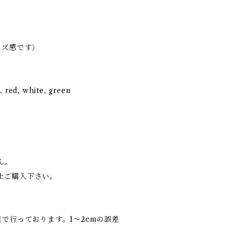
イズ感です）
, red, white, green
ん。
上ご購入下さい。
業で行っております。1～2cmの誤差