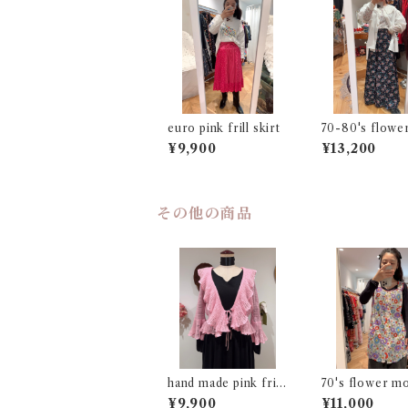
euro pink frill skirt
70-80's flowe
f long skirt
¥9,900
¥13,200
その他の商品
hand made pink frill
70's flower mo
knit cardigan
mock
¥9,900
¥11,000