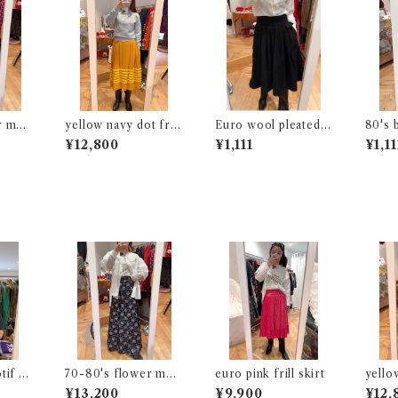
r moti
yellow navy dot frill
Euro wool pleated s
80's 
skirt
kirt
ed vo
¥12,800
¥1,111
¥1,11
tif s
70-80's flower moti
euro pink frill skirt
yellow
f long skirt
skirt
¥13,200
¥9,900
¥12,