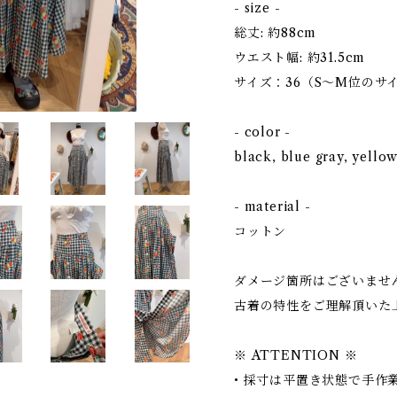
- size -
総丈: 約88cm
ウエスト幅: 約31.5cm
サイズ：36（S〜M位のサ
- color -
black, blue gray, yellow
- material -
コットン
ダメージ箇所はございませ
古着の特性をご理解頂いた
※ ATTENTION ※
• 採寸は平置き状態で手作