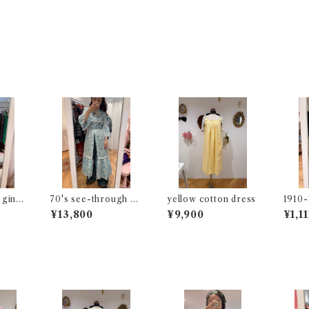
 ging
70's see-through dr
yellow cotton dress
1910-
ess
embro
¥13,800
¥9,900
¥1,11
ess