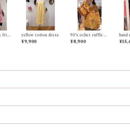
frill
yellow cotton dress
90's ocher ruffle bl
hand 
ouse
ham d
¥9,900
¥8,900
¥15,