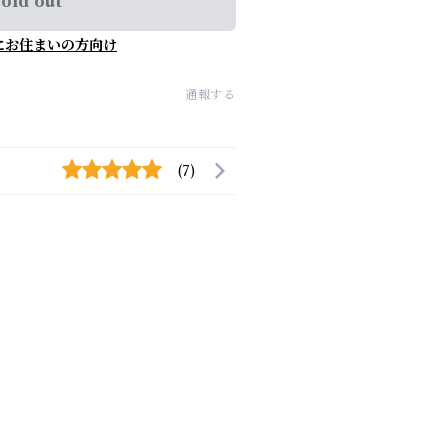
old out
にお住まいの方向け
通報する
(7)