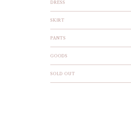
KNIT
DRESS
BLOUSE
SKIRT
T-SHIRT
PANTS
SWEAT SHIRT
GOODS
SOLD OUT