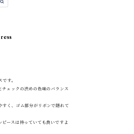
dress
スです。
とチェックの渋めの色味のバランス
やすく、ゴム部分がリボンで隠れて
。
ンピースは持っていても良いですよ