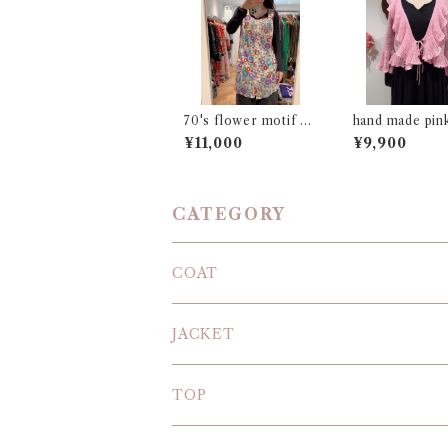
70's flower motif s
hand made pink 
mock
knit cardigan
¥11,000
¥9,900
CATEGORY
COAT
JACKET
TOP