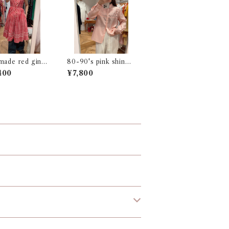
made red ging
80-90's pink shiny
ress
blouse
400
¥7,800