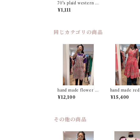
70's plaid western d
ress
¥1,111
同じカテゴリの商品
hand made flower m
hand made red
otif sleeveless dres
ham dress
¥12,100
¥15,400
s
その他の商品