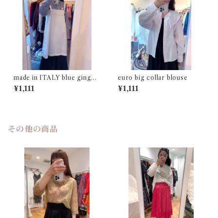
made in ITALY blue gingha
euro big collar blouse
m check shirt
¥1,111
¥1,111
その他の商品