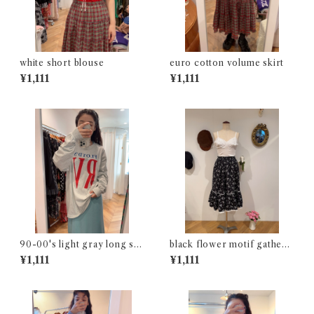
white short blouse
euro cotton volume skirt
¥1,111
¥1,111
90-00's light gray long sle
black flower motif gathere
eve t-shirt
d skirt
¥1,111
¥1,111