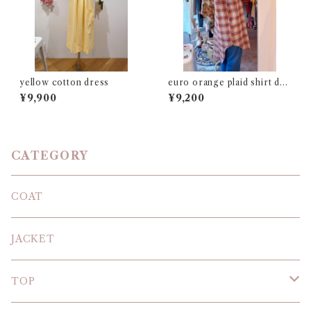
yellow cotton dress
euro orange plaid shirt dre
ss
¥9,900
¥9,200
CATEGORY
COAT
JACKET
TOP