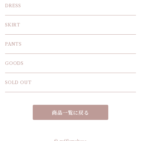
KNIT
DRESS
BLOUSE
SKIRT
T-SHIRT
PANTS
SWEAT SHIRT
GOODS
SOLD OUT
商品一覧に戻る