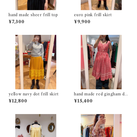
hand made sheer frill top
euro pink frill skirt
¥7,300
¥9,900
yellow navy dot frill skirt
hand made red gingham dr
ess
¥12,800
¥15,400