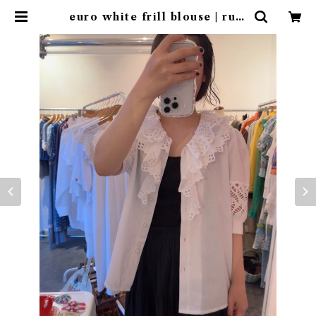
euro white frill blouse | ruff
lemaltese