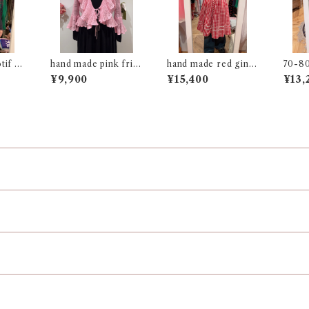
tif s
hand made pink frill
hand made red ging
70-80
knit cardigan
ham dress
f long
¥9,900
¥15,400
¥13,