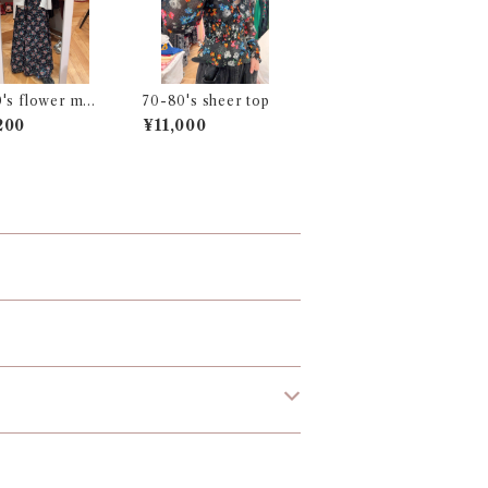
's flower moti
70-80's sheer top
 skirt
200
¥11,000