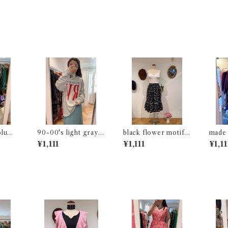
olume
90-00's light gray l
black flower motif
made 
ong sleeve t-shirt
gathered skirt
gingh
¥1,111
¥1,111
¥1,11