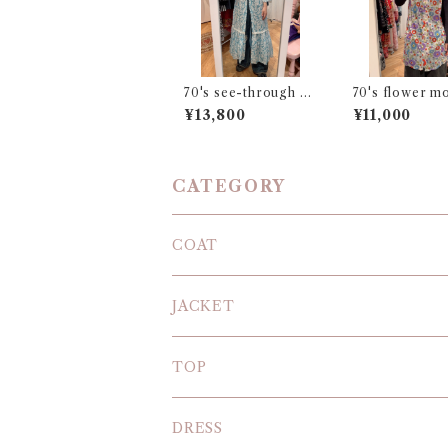
70's see-through dr
70's flower mo
ess
mock
¥13,800
¥11,000
CATEGORY
COAT
JACKET
TOP
KNIT
DRESS