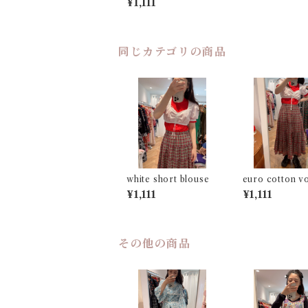
¥1,111
同じカテゴリの商品
white short blouse
euro cotton v
skirt
¥1,111
¥1,111
その他の商品