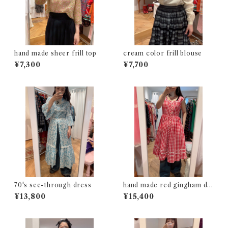
hand made sheer frill top
cream color frill blouse
¥7,300
¥7,700
70's see-through dress
hand made red gingham dr
ess
¥13,800
¥15,400