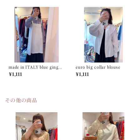
made in ITALY blue gingha
euro big collar blouse
m check shirt
¥1,111
¥1,111
その他の商品