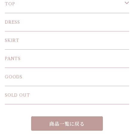
TOP
KNIT
DRESS
BLOUSE
SKIRT
T-SHIRT
PANTS
SWEAT SHIRT
GOODS
SOLD OUT
商品一覧に戻る