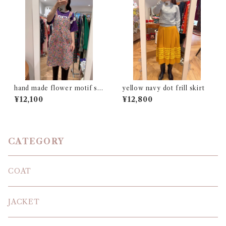
hand made flower motif sle
yellow navy dot frill skirt
eveless dress
¥12,100
¥12,800
CATEGORY
COAT
JACKET