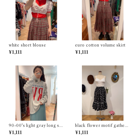
white short blouse
euro cotton volume skirt
¥1,111
¥1,111
90-00's light gray long sle
black flower motif gathere
eve t-shirt
d skirt
¥1,111
¥1,111