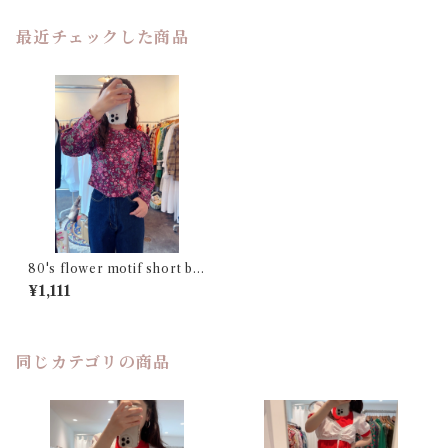
最近チェックした商品
80's flower motif short blo
use
¥1,111
同じカテゴリの商品