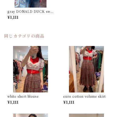
gray DONALD DUCK swe
ater
¥1,111
同じカテゴリの商品
white short blouse
euro cotton volume skirt
¥1,111
¥1,111