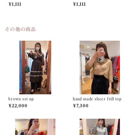
m check shirt
¥1,111
¥1,111
その他の商品
brown set up
hand made sheer frill top
¥22,000
¥7,300