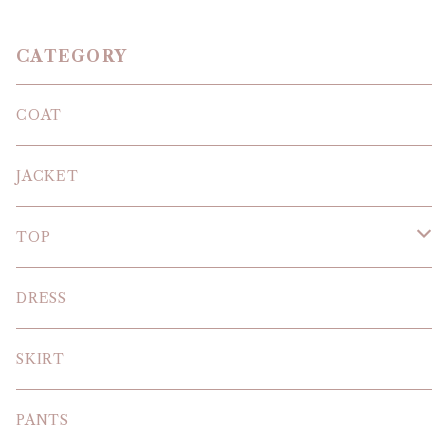
CATEGORY
COAT
JACKET
TOP
KNIT
DRESS
BLOUSE
SKIRT
T-SHIRT
PANTS