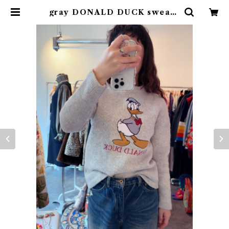
gray DONALD DUCK sweate
r | rufflemaltese