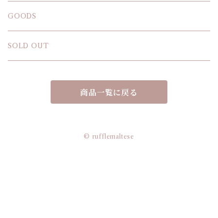
SWEAT SHIRT
GOODS
SOLD OUT
商品一覧に戻る
© rufflemaltese