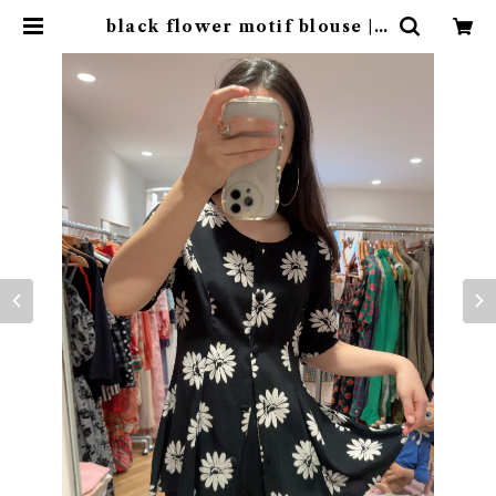
black flower motif blouse | r
ufflemaltese