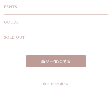
T-SHIRT
PANTS
SWEAT SHIRT
GOODS
SOLD OUT
商品一覧に戻る
© rufflemaltese