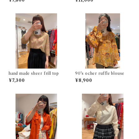
¥7,800
¥11,000
hand made sheer frill top
90's ocher ruffle blouse
¥7,300
¥8,900