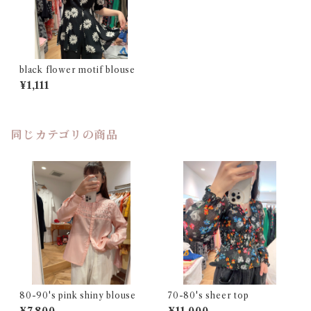
black flower motif blouse
¥1,111
同じカテゴリの商品
80-90's pink shiny blouse
70-80's sheer top