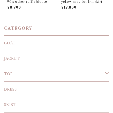
90's ocher ruffle blouse
yellow navy dot frill skirt
¥8,900
¥12,800
CATEGORY
COAT
JACKET
TOP
KNIT
DRESS
BLOUSE
SKIRT