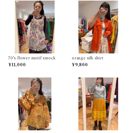
70's flower motif smock
orange silk shirt
¥11,000
¥9,800