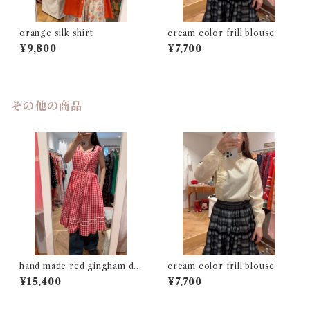
orange silk shirt
cream color frill blouse
¥9,800
¥7,700
その他の商品
hand made red gingham dr
cream color frill blouse
ess
¥15,400
¥7,700