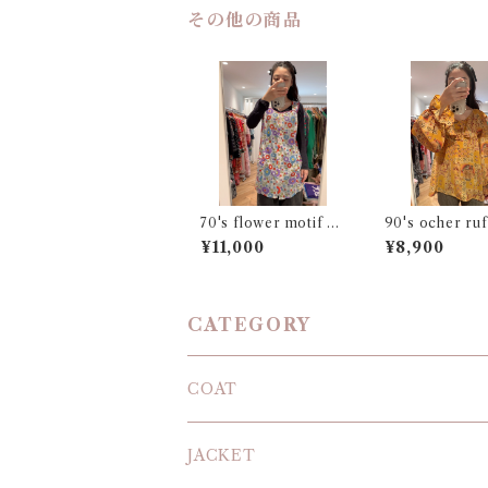
その他の商品
70's flower motif s
90's ocher ruf
mock
ouse
¥11,000
¥8,900
CATEGORY
COAT
JACKET