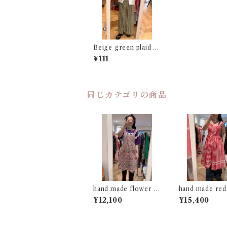
Beige green plaid d
ress
¥111
同じカテゴリの商品
hand made flower m
hand made red
otif sleeveless dres
ham dress
¥12,100
¥15,400
s