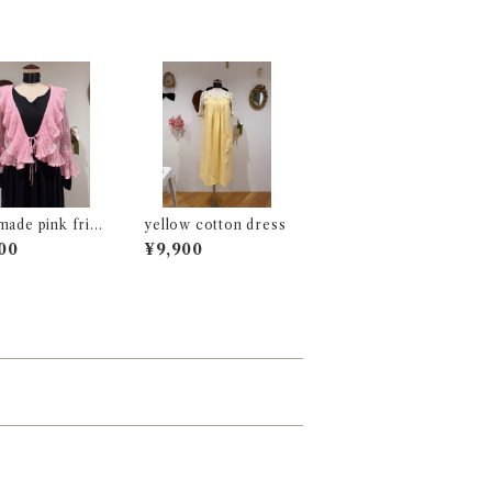
made pink frill
yellow cotton dress
cardigan
00
¥9,900