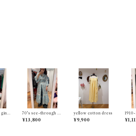
 ging
70's see-through dr
yellow cotton dress
1910-
ess
embro
¥13,800
¥9,900
¥1,11
ess