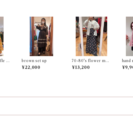
fle bl
brown set up
70-80's flower moti
hand 
f long skirt
knit 
¥22,000
¥13,200
¥9,9