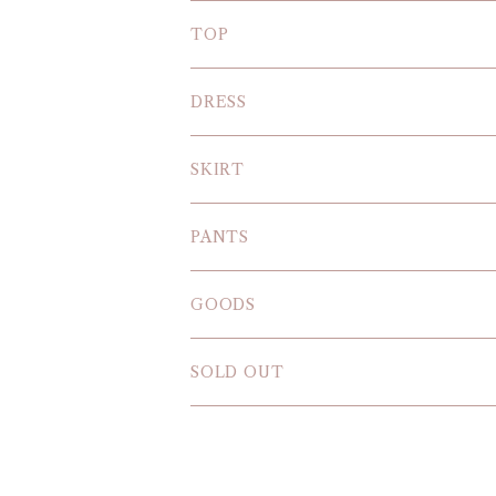
TOP
KNIT
DRESS
BLOUSE
SKIRT
T-SHIRT
PANTS
SWEAT SHIRT
GOODS
SOLD OUT