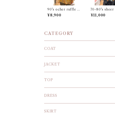
90's ocher ruffle bl
70-80's sheer
ouse
¥8,900
¥11,000
CATEGORY
COAT
JACKET
TOP
KNIT
DRESS
BLOUSE
SKIRT