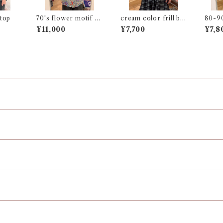
 top
70's flower motif s
cream color frill bl
80-90
mock
ouse
blous
¥11,000
¥7,700
¥7,8