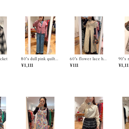
cket
80's dull pink quilte
60's flower lace ho
90's 
d jacket
use coat
ard b
¥1,111
¥111
¥1,11