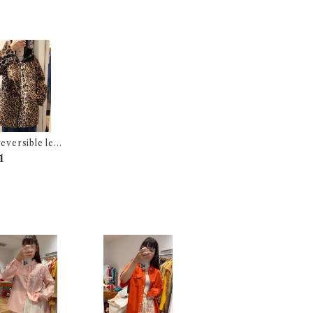
reversible leop
louson
1