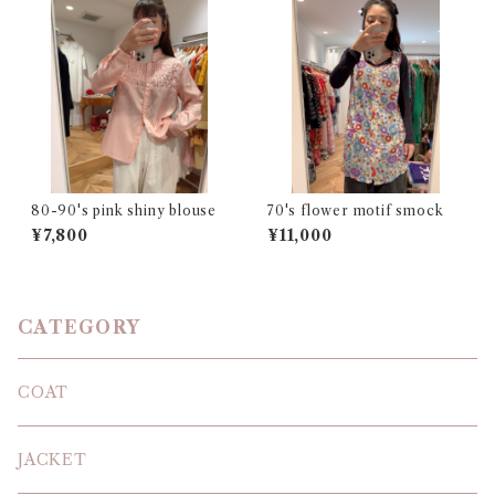
80-90's pink shiny blouse
70's flower motif smock
¥7,800
¥11,000
CATEGORY
COAT
JACKET