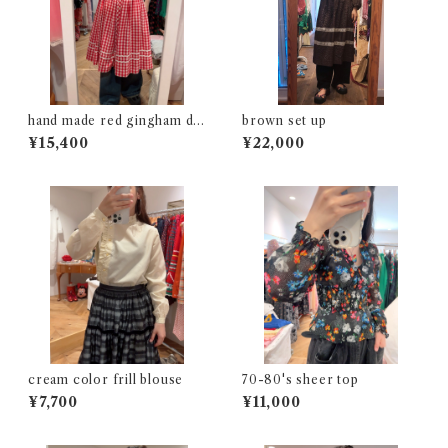
hand made red gingham dr
brown set up
ess
¥15,400
¥22,000
cream color frill blouse
70-80's sheer top
¥7,700
¥11,000