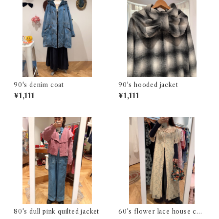
90's denim coat
90's hooded jacket
¥1,111
¥1,111
80's dull pink quilted jacket
60's flower lace house coa
t