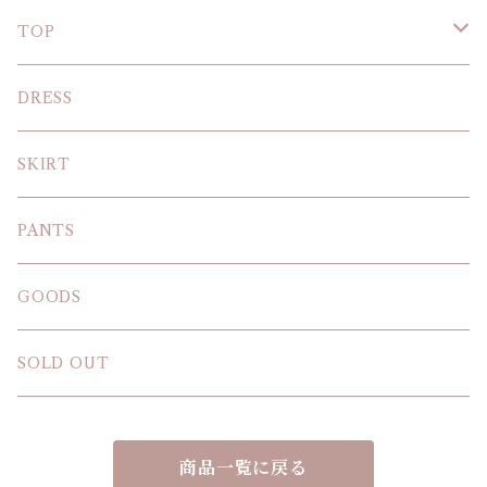
TOP
KNIT
DRESS
BLOUSE
SKIRT
T-SHIRT
PANTS
SWEAT SHIRT
GOODS
SOLD OUT
商品一覧に戻る