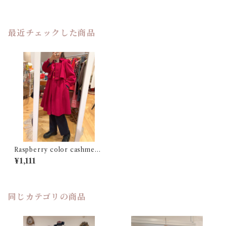
最近チェックした商品
Raspberry color cashmere
coat
¥1,111
同じカテゴリの商品