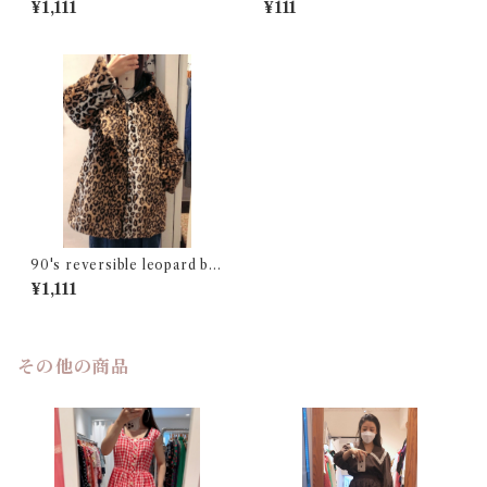
¥1,111
¥111
90's reversible leopard blo
uson
¥1,111
その他の商品