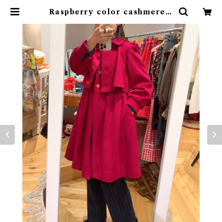
Raspberry color cashmere c
oat | rufflemaltese